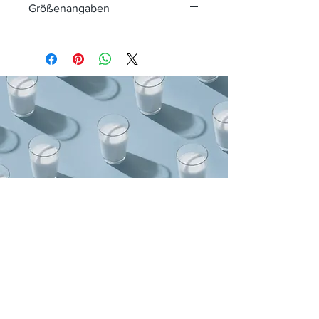
Größenangaben
GRÖSS
LÄNGE
BRUST
XS
68.6
78.7 - 86.4
S
71.1
86.4 - 94
M
73.7
96.5 - 104.1
L
76.2
106.7 - 114.3
XL
78.7
116.8 - 124.5
2XL
81.3
127 - 134.6
Yllasports
Avenida de Valencia 24
ES-35250 Ingenio
Las Palmas