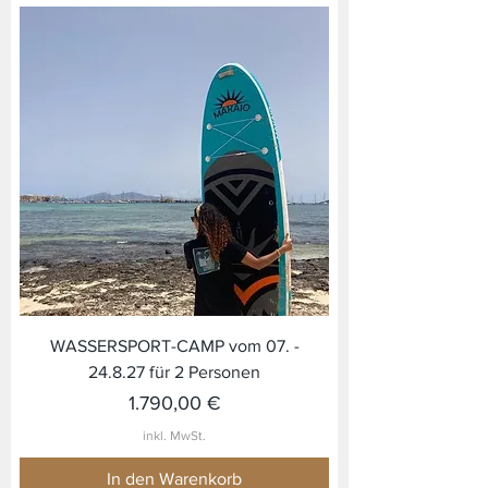
WASSERSPORT-CAMP vom 07. -
24.8.27 für 2 Personen
Preis
1.790,00 €
inkl. MwSt.
In den Warenkorb