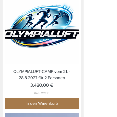
OLYMPIALUFT-CAMP vom 21. -
28.8.2027 für 2 Personen
Preis
3.480,00 €
inkl. MwSt.
In den Warenkorb