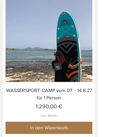
WASSERSPORT-CAMP vom 07. - 14.8.27
für 1 Person
Preis
1.290,00 €
inkl. MwSt.
In den Warenkorb