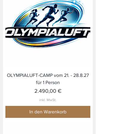
OLYMPIALUFT-CAMP vom 21. - 28.8.27
für 1 Person
Preis
2.490,00 €
inkl. MwSt.
In den Warenkorb