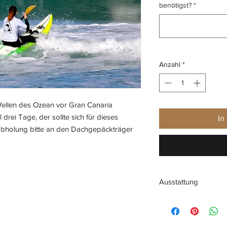
benötigst?
*
Anzahl
*
Wellen des Ozean vor Gran Canaria
drei Tage, der sollte sich für dieses
In
abholung bitte an den Dachgepäckträger
Ausstattung
1 x Waveski
1 x Paddel
1 x Spanngurte