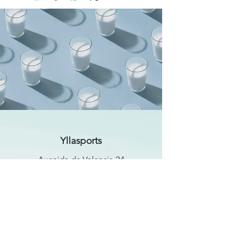
Yllasports
Avenida de Valencia 24
ES-35250 Ingenio
Las Palmas
Email :
dirk@yllalife.com
Partnerschaften: