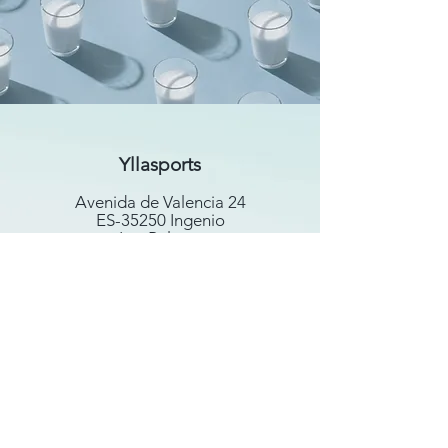
Yllasports
Avenida de Valencia 24
ES-35250 Ingenio
Las Palmas
Email :
dirk@yllalife.com
Partnerschaften:
www.ulaszewski.com
www.theoceansfriends.com
Bilder: Getty Images, Privat, WIX